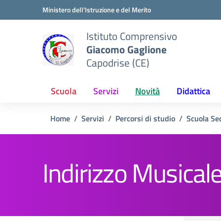
Vai ai contenuti
Vai al menu di navigazione
Vai al footer
Ministero dell'Istruzione e del Merito
Istituto Comprensivo
Giacomo Gaglione
Capodrise (CE)
Scuola
Servizi
Novità
Didattica
Home
Servizi
Percorsi di studio
Scuola Se
Indirizzo Musical