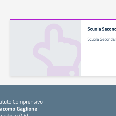
Scuola Second
Scuola Secondari
tituto Comprensivo
iacomo Gaglione
podrise (CE)