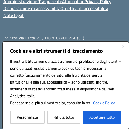
Amministrazione Trasparente
Albo online
Privacy Policy
Dichiarazione di accessibilità
Obiettivi di accessibilità
Note legali
Indirizzo:
Via Dante, 26 , 81020 CAPODRISE (CE)
Centralino:
0823516218
Email:
CEIC83000V@istruzione.it
Posta elettronica certificata (PEC):
Cookies e altri strumenti di tracciamento
CEIC83000V@pec.istruzione.it
Codice fiscale: 80103200616
Il nostro Istituto non utilizza strumenti di profilazione degli utenti -
Codice meccanografico:
CEIC83000V
sono utilizzati esclusivamente cookies tecnici necessari al
Codice Indice delle Pubbliche Amministrazioni (IPA): istsc_ceic83000v
corretto funzionamento del sito, alla fruibilità dei servizi
Codice unico di fatturazione (CUF): UFO76N
istituzionali e alla sua accessibilità – sono utilizzati, inoltre,
strumenti statistici anonimizzati messi a disposizione da Web
Analytics Italia.
Hosting & Powered by 3D Solution S.r.l.
Per saperne di più sul nostro sito, consulta la ns.
Cookie Policy
Concept & Design by Designers Italia
Personalizza
Rifiuta tutto
Accettare tutto