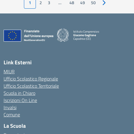
1
2
3
…
48
49
50
Pagina successiv
Istituto Comprensivo
Giacomo Gaglione
Capodrise (CE)
— Visita la pagina iniziale della scuola
Link Esterni
MIUR
Ufficio Scolastico Regionale
Ufficio Scolastico Territoriale
Scuola in Chiaro
Iscrizioni On Line
Invalsi
Comune
La Scuola