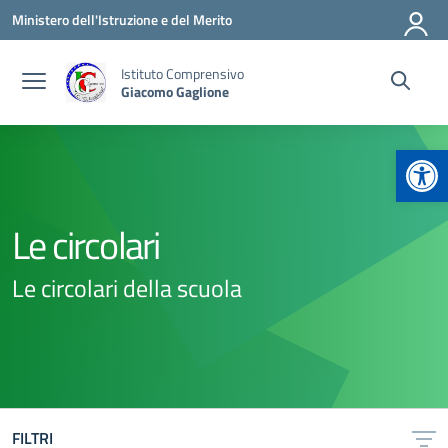
Vai ai contenuti
Vai al menu di navigazione
Vai al footer
Ministero dell'Istruzione e del Merito
Istituto Comprensivo
Giacomo Gaglione
Apr
Le circolari
Le circolari della scuola
FILTRI