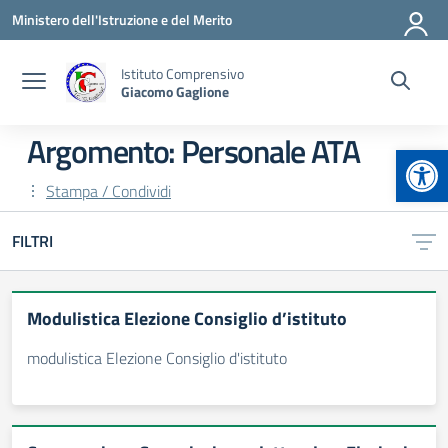
Vai ai contenuti
Vai al menu di navigazione
Vai al footer
Ministero dell'Istruzione e del Merito
Istituto Comprensivo
Giacomo Gaglione
Argomento: Personale ATA
Apr
Stampa / Condividi
FILTRI
Modulistica Elezione Consiglio d’istituto
modulistica Elezione Consiglio d'istituto