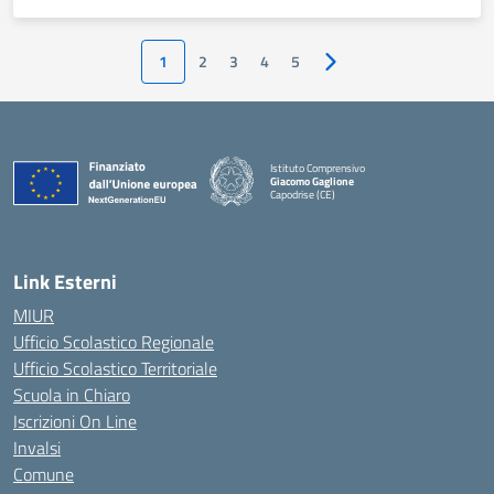
1
2
3
4
5
Pagina successiva
Istituto Comprensivo
Giacomo Gaglione
Capodrise (CE)
— Visita la pagina iniziale della scuola
Link Esterni
MIUR
Ufficio Scolastico Regionale
Ufficio Scolastico Territoriale
Scuola in Chiaro
Iscrizioni On Line
Invalsi
Comune