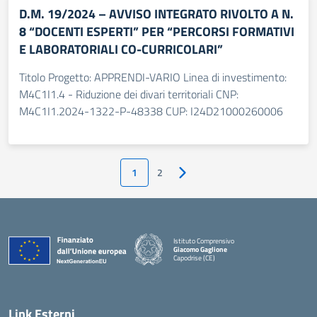
D.M. 19/2024 – AVVISO INTEGRATO RIVOLTO A N.
8 “DOCENTI ESPERTI” PER “PERCORSI FORMATIVI
E LABORATORIALI CO-CURRICOLARI”
Titolo Progetto: APPRENDI-VARIO Linea di investimento:
M4C1I1.4 - Riduzione dei divari territoriali CNP:
M4C1I1.2024-1322-P-48338 CUP: I24D21000260006
1
2
Pagina successiva
Istituto Comprensivo
Giacomo Gaglione
Capodrise (CE)
— Visita la pagina iniziale della scuola
Link Esterni