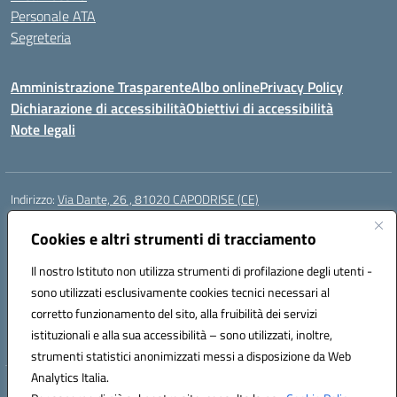
Personale ATA
Segreteria
Amministrazione Trasparente
Albo online
Privacy Policy
Dichiarazione di accessibilità
Obiettivi di accessibilità
Note legali
Indirizzo:
Via Dante, 26 , 81020 CAPODRISE (CE)
Centralino:
0823516218
Email:
CEIC83000V@istruzione.it
Posta elettronica certificata (PEC):
Cookies e altri strumenti di tracciamento
CEIC83000V@pec.istruzione.it
Codice fiscale: 80103200616
Il nostro Istituto non utilizza strumenti di profilazione degli utenti -
Codice meccanografico:
CEIC83000V
sono utilizzati esclusivamente cookies tecnici necessari al
Codice Indice delle Pubbliche Amministrazioni (IPA): istsc_ceic83000v
corretto funzionamento del sito, alla fruibilità dei servizi
Codice unico di fatturazione (CUF): UFO76N
istituzionali e alla sua accessibilità – sono utilizzati, inoltre,
strumenti statistici anonimizzati messi a disposizione da Web
Analytics Italia.
Hosting & Powered by 3D Solution S.r.l.