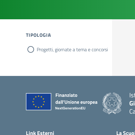
TIPOLOGIA
Progetti, giornate a tema e concorsi
tipologia di articoli
Is
G
Ca
— 
Link Esterni
La Scuo