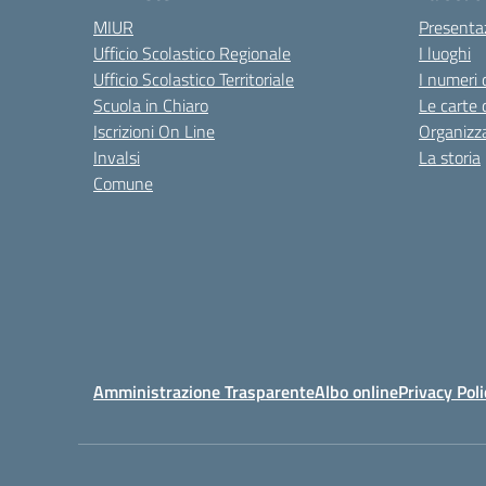
MIUR
Presenta
Ufficio Scolastico Regionale
I luoghi
Ufficio Scolastico Territoriale
I numeri 
Scuola in Chiaro
Le carte 
Iscrizioni On Line
Organizz
Invalsi
La storia
Comune
Amministrazione Trasparente
Albo online
Privacy Poli