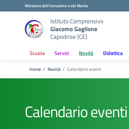
Vai ai contenuti
Vai al menu di navigazione
Vai al footer
Ministero dell'Istruzione e del Merito
Istituto Comprensivo
Giacomo Gaglione
Capodrise (CE)
Scuola
Servizi
Novità
Didattica
Home
Novità
Calendario eventi
Calendario eventi