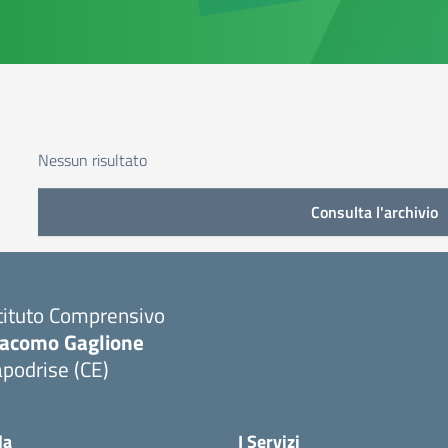
Nessun risultato
Consulta l'archivio
tituto Comprensivo
iacomo Gaglione
podrise (CE)
Visita la pagina iniziale della scuola
la
I Servizi