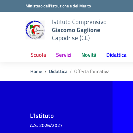
Vai ai contenuti
Vai al menu di navigazione
Vai al footer
Ministero dell'Istruzione e del Merito
Istituto Comprensivo
Giacomo Gaglione
Capodrise (CE)
Scuola
Servizi
Novità
Didattica
Home
Didattica
Offerta formativa
L'Istituto
A.S. 2026/2027