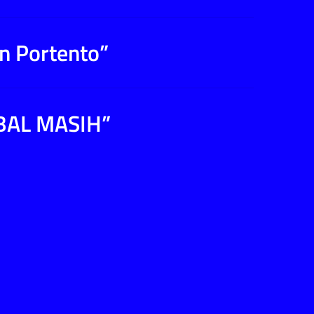
on Portento”
IQBAL MASIH”