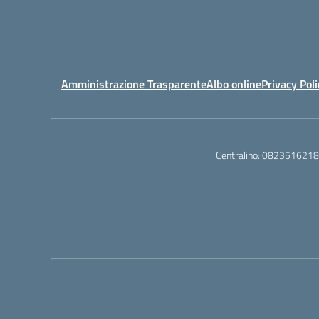
Amministrazione Trasparente
Albo online
Privacy Poli
Centralino:
0823516218