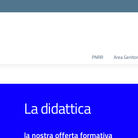
PNRR
Area Genitor
La didattica
la nostra offerta formativa