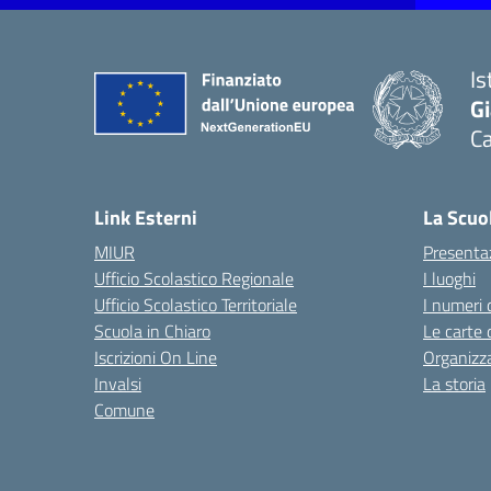
Is
G
Ca
— 
Link Esterni
La Scuo
MIUR
Presenta
Ufficio Scolastico Regionale
I luoghi
Ufficio Scolastico Territoriale
I numeri 
Scuola in Chiaro
Le carte 
Iscrizioni On Line
Organizz
Invalsi
La storia
Comune