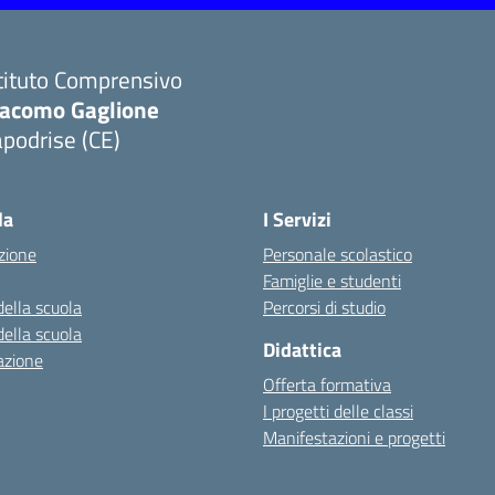
tituto Comprensivo
iacomo Gaglione
podrise (CE)
Visita la pagina iniziale della scuola
la
I Servizi
zione
Personale scolastico
Famiglie e studenti
della scuola
Percorsi di studio
della scuola
Didattica
azione
Offerta formativa
I progetti delle classi
Manifestazioni e progetti