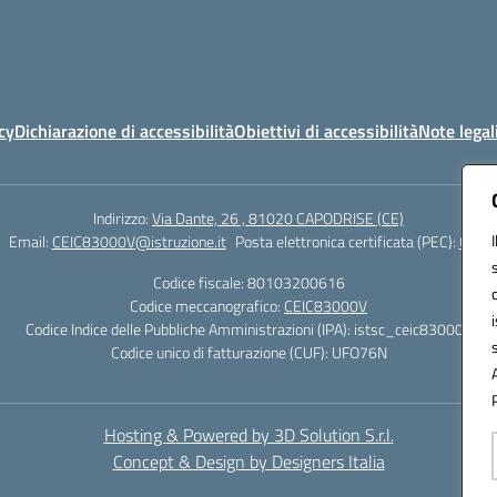
cy
Dichiarazione di accessibilità
Obiettivi di accessibilità
Note legal
Indirizzo:
Via Dante, 26 , 81020 CAPODRISE (CE)
Email:
CEIC83000V@istruzione.it
Posta elettronica certificata (PEC):
CEIC8
Codice fiscale: 80103200616
Codice meccanografico:
CEIC83000V
Codice Indice delle Pubbliche Amministrazioni (IPA): istsc_ceic83000v
Codice unico di fatturazione (CUF): UFO76N
Hosting & Powered by 3D Solution S.r.l.
Concept & Design by Designers Italia