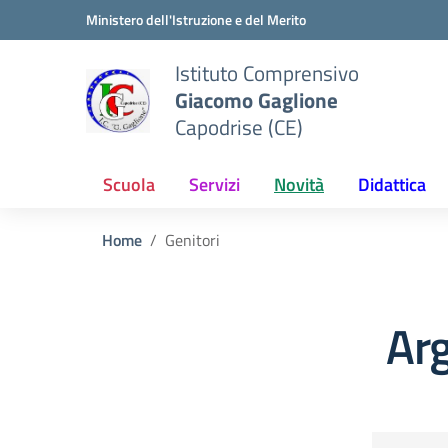
Vai ai contenuti
Vai al menu di navigazione
Vai al footer
Ministero dell'Istruzione e del Merito
Istituto Comprensivo
Giacomo Gaglione
Capodrise (CE)
Scuola
Servizi
Novità
Didattica
Home
Genitori
Arg