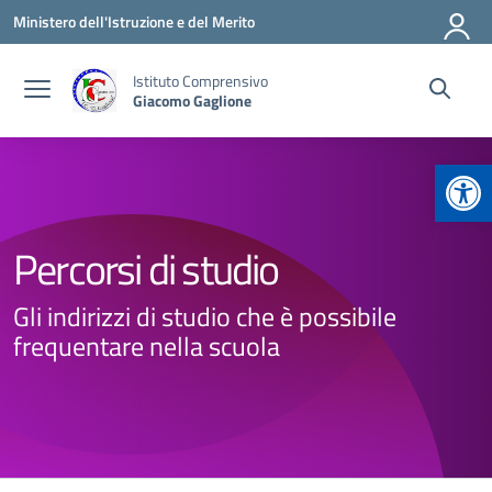
Vai ai contenuti
Vai al menu di navigazione
Vai al footer
Ministero dell'Istruzione e del Merito
Istituto Comprensivo
Giacomo Gaglione
Apr
Percorsi di studio
Gli indirizzi di studio che è possibile
frequentare nella scuola