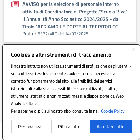
AVVISO per la selezione di personale interno
attività di Coordinatore di Progetto “Scuola Viva”
II Annualità Anno Scolastico 2024/2025 - dal
Titolo “APRIAMO LE PORTE AL TERRITORIO”
Prot. nr. 5377/VII.2 del 14/07/2025
Cookies e altri strumenti di tracciamento
AVVISO per la selezione dei CORSISTI -
Programma “Scuola Viva” II Annualità Anno
Il nostro Istituto non utilizza strumenti di profilazione degli utenti -
Scolastico 2024/2025 - dal Titolo “APRIAMO LE
sono utilizzati esclusivamente cookies tecnici necessari al
PORTE AL TERRITORIO”
corretto funzionamento del sito, alla fruibilità dei servizi
Prot. 0005376/U del 14/07/2025
istituzionali e alla sua accessibilità – sono utilizzati, inoltre,
strumenti statistici anonimizzati messi a disposizione da Web
Analytics Italia.
Vedi tutti
Per saperne di più sul nostro sito, consulta la ns.
Cookie Policy
Personalizza
Rifiuta tutto
Accettare tutto