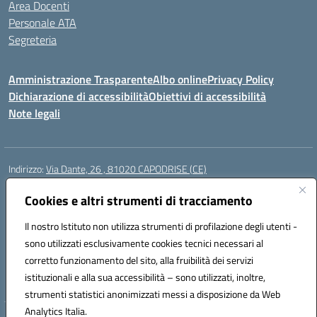
Area Docenti
Personale ATA
Segreteria
Amministrazione Trasparente
Albo online
Privacy Policy
Dichiarazione di accessibilità
Obiettivi di accessibilità
Note legali
Indirizzo:
Via Dante, 26 , 81020 CAPODRISE (CE)
Centralino:
0823516218
Email:
CEIC83000V@istruzione.it
Posta elettronica certificata (PEC):
Cookies e altri strumenti di tracciamento
CEIC83000V@pec.istruzione.it
Codice fiscale: 80103200616
Il nostro Istituto non utilizza strumenti di profilazione degli utenti -
Codice meccanografico:
CEIC83000V
sono utilizzati esclusivamente cookies tecnici necessari al
Codice Indice delle Pubbliche Amministrazioni (IPA): istsc_ceic83000v
corretto funzionamento del sito, alla fruibilità dei servizi
Codice unico di fatturazione (CUF): UFO76N
istituzionali e alla sua accessibilità – sono utilizzati, inoltre,
strumenti statistici anonimizzati messi a disposizione da Web
Analytics Italia.