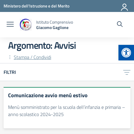
Vai ai contenuti
Vai al menu di navigazione
Vai al footer
Ministero dell'Istruzione e del Merito
Istituto Comprensivo
Giacomo Gaglione
Argomento: Avvisi
Apr
Stampa / Condividi
FILTRI
Comunicazione avvio menú estivo
Menù somministrato per la scuola dell’infanzia e primaria –
anno scolastico 2024-2025