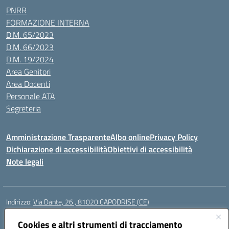
PNRR
FORMAZIONE INTERNA
D.M. 65/2023
D.M. 66/2023
D.M. 19/2024
Area Genitori
Area Docenti
Personale ATA
Segreteria
Amministrazione Trasparente
Albo online
Privacy Policy
Dichiarazione di accessibilità
Obiettivi di accessibilità
Note legali
Indirizzo:
Via Dante, 26 , 81020 CAPODRISE (CE)
Centralino:
0823516218
Email:
CEIC83000V@istruzione.it
Posta elettronica certificata (PEC):
Cookies e altri strumenti di tracciamento
CEIC83000V@pec.istruzione.it