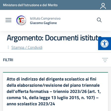
Vai ai contenuti
Vai al menu di navigazione
Vai al footer
Ministero dell'Istruzione e del Merito
Istituto Comprensivo
Giacomo Gaglione
Argomento: Documenti istituto
Apr
Stampa / Condividi
FILTRI
Atto di indirizzo del dirigente scolastico ai fini
della elaborazione/revisione del piano triennale
dell’offerta formativa – triennio 2023/26 (art. 1,
comma 14, della legge 13 luglio 2015, n. 107) –
anno scolastico 2023/24