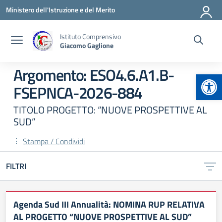
Vai ai contenuti
Vai al menu di navigazione
Vai al footer
Ministero dell'Istruzione e del Merito
Istituto Comprensivo
Giacomo Gaglione
Argomento: ESO4.6.A1.B-
Apr
FSEPNCA-2026-884
TITOLO PROGETTO: “NUOVE PROSPETTIVE AL
SUD”
Stampa / Condividi
FILTRI
Agenda Sud III Annualità: NOMINA RUP RELATIVA
AL PROGETTO “NUOVE PROSPETTIVE AL SUD”