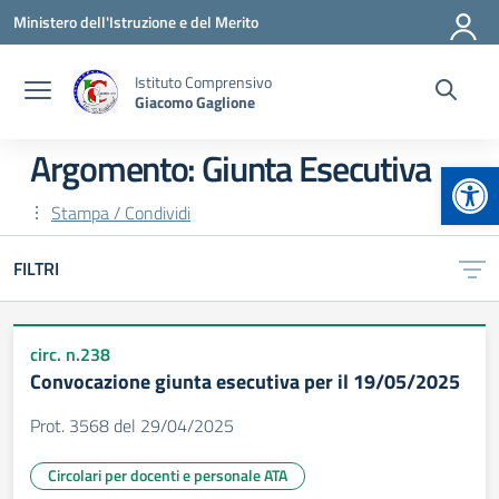
Vai ai contenuti
Vai al menu di navigazione
Vai al footer
Ministero dell'Istruzione e del Merito
Istituto Comprensivo
Giacomo Gaglione
Argomento: Giunta Esecutiva
Apr
Stampa / Condividi
FILTRI
circ. n.238
Convocazione giunta esecutiva per il 19/05/2025
Prot. 3568 del 29/04/2025
Circolari per docenti e personale ATA