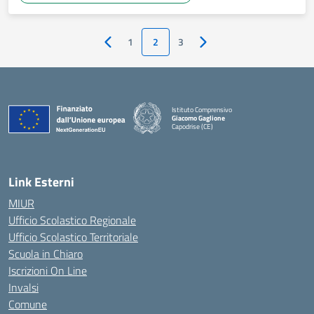
1
2
3
Pagina precedente
Pagina successiva
Istituto Comprensivo
Giacomo Gaglione
Capodrise (CE)
— Visita la pagina iniziale della scuola
Link Esterni
MIUR
Ufficio Scolastico Regionale
Ufficio Scolastico Territoriale
Scuola in Chiaro
Iscrizioni On Line
Invalsi
Comune