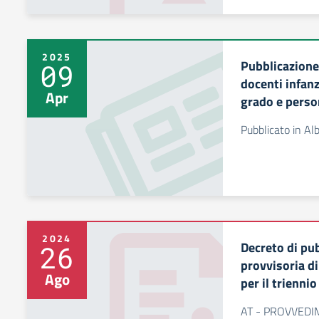
2025
Pubblicazione
09
docenti infanz
Apr
grado e perso
Pubblicato in Al
2024
Decreto di pu
26
provvisoria di
Ago
per il trienn
AT - PROVVEDI