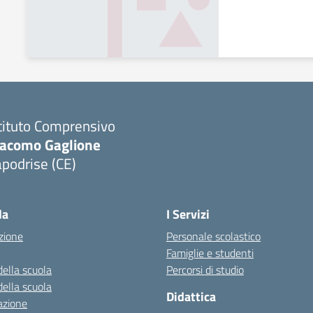
tituto Comprensivo
iacomo Gaglione
podrise (CE)
Visita la pagina iniziale della scuola
la
I Servizi
zione
Personale scolastico
Famiglie e studenti
della scuola
Percorsi di studio
della scuola
Didattica
azione