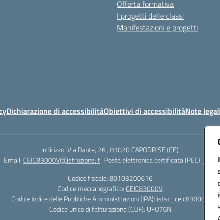
Offerta formativa
I progetti delle classi
Manifestazioni e progetti
cy
Dichiarazione di accessibilità
Obiettivi di accessibilità
Note legal
Indirizzo:
Via Dante, 26 , 81020 CAPODRISE (CE)
Email:
CEIC83000V@istruzione.it
Posta elettronica certificata (PEC):
CEIC8
Codice fiscale: 80103200616
Codice meccanografico:
CEIC83000V
Codice Indice delle Pubbliche Amministrazioni (IPA): istsc_ceic83000v
Codice unico di fatturazione (CUF): UFO76N