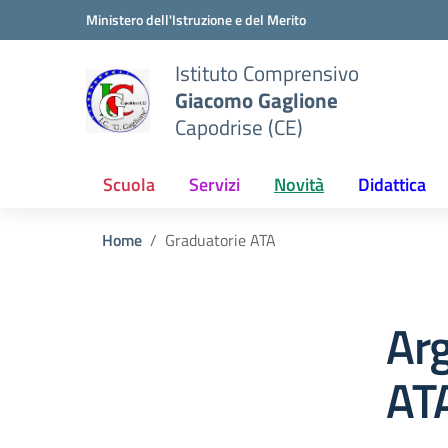
Vai ai contenuti
Vai al menu di navigazione
Vai al footer
Ministero dell'Istruzione e del Merito
Istituto Comprensivo
Giacomo Gaglione
Capodrise (CE)
Scuola
Servizi
Novità
Didattica
Home
Graduatorie ATA
Ar
AT