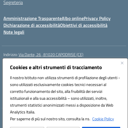
Segreteria
Amministrazione Trasparente
Albo online
Privacy Policy
Dichiarazione di accessibilità
Obiettivi di accessibilità
Note legali
Indirizzo:
Via Dante, 26 , 81020 CAPODRISE (CE)
Centralino:
0823516218
Email:
CEIC83000V@istruzione.it
Posta elettronica certificata (PEC):
Cookies e altri strumenti di tracciamento
CEIC83000V@pec.istruzione.it
Codice fiscale: 80103200616
Il nostro Istituto non utilizza strumenti di profilazione degli utenti -
Codice meccanografico:
CEIC83000V
sono utilizzati esclusivamente cookies tecnici necessari al
Codice Indice delle Pubbliche Amministrazioni (IPA): istsc_ceic83000v
corretto funzionamento del sito, alla fruibilità dei servizi
Codice unico di fatturazione (CUF): UFO76N
istituzionali e alla sua accessibilità – sono utilizzati, inoltre,
strumenti statistici anonimizzati messi a disposizione da Web
Analytics Italia.
Hosting & Powered by 3D Solution S.r.l.
Per saperne di più sul nostro sito, consulta la ns.
Cookie Policy
Concept & Design by Designers Italia