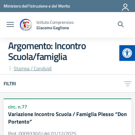
Vai ai contenuti
Vai al menu di navigazione
Vai al footer
Ministero dell'Istruzione e del Merito
Istituto Comprensivo
Giacomo Gaglione
Argomento: Incontro
Apr
Scuola/famiglia
Stampa / Condividi
FILTRI
circ. n.77
Variazione Incontro Scuola / Famiglia Plesso “Don
Portento”
Prot. 0009330/U del 01/12/2025