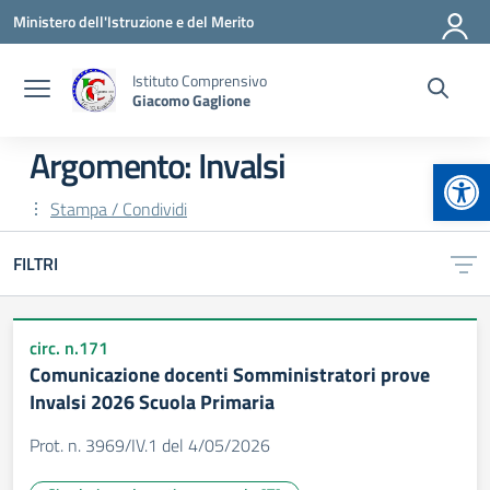
Vai ai contenuti
Vai al menu di navigazione
Vai al footer
Ministero dell'Istruzione e del Merito
Istituto Comprensivo
Giacomo Gaglione
Argomento: Invalsi
Apr
Stampa / Condividi
FILTRI
circ. n.171
Comunicazione docenti Somministratori prove
Invalsi 2026 Scuola Primaria
Prot. n. 3969/IV.1 del 4/05/2026