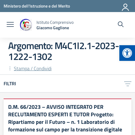
Vai ai contenuti
Vai al menu di navigazione
Vai al footer
Ministero dell'Istruzione e del Merito
Istituto Comprensivo
Giacomo Gaglione
Argomento: M4C1I2.1-2023-
Apr
1222-1302
Stampa / Condividi
FILTRI
D.M. 66/2023 – AVVISO INTEGRATO PER
RECLUTAMENTO ESPERTI E TUTOR Progetto:
Ripartiamo per il Futuro – n. 1 Laboratorio di
formazione sul campo per la transizione digitale