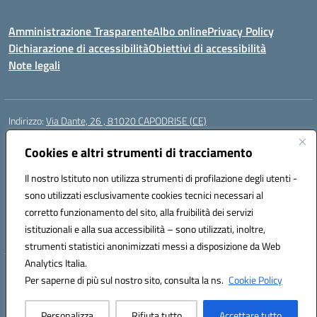
Amministrazione Trasparente
Albo online
Privacy Policy
Dichiarazione di accessibilità
Obiettivi di accessibilità
Note legali
Indirizzo:
Via Dante, 26 , 81020 CAPODRISE (CE)
Centralino:
0823516218
Email:
CEIC83000V@istruzione.it
Posta elettronica certificata (PEC):
Cookies e altri strumenti di tracciamento
CEIC83000V@pec.istruzione.it
Codice fiscale: 80103200616
Il nostro Istituto non utilizza strumenti di profilazione degli utenti -
Codice meccanografico:
CEIC83000V
sono utilizzati esclusivamente cookies tecnici necessari al
Codice Indice delle Pubbliche Amministrazioni (IPA): istsc_ceic83000v
corretto funzionamento del sito, alla fruibilità dei servizi
Codice unico di fatturazione (CUF): UFO76N
istituzionali e alla sua accessibilità – sono utilizzati, inoltre,
strumenti statistici anonimizzati messi a disposizione da Web
Analytics Italia.
Hosting & Powered by 3D Solution S.r.l.
Per saperne di più sul nostro sito, consulta la ns.
Cookie Policy
Concept & Design by Designers Italia
Personalizza
Rifiuta tutto
Accettare tutto