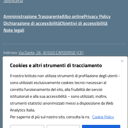
Segreteria
Amministrazione Trasparente
Albo online
Privacy Policy
Dichiarazione di accessibilità
Obiettivi di accessibilità
Note legali
Indirizzo:
Via Dante, 26 , 81020 CAPODRISE (CE)
Centralino:
0823516218
Email:
CEIC83000V@istruzione.it
Posta elettronica certificata (PEC):
Cookies e altri strumenti di tracciamento
CEIC83000V@pec.istruzione.it
Codice fiscale: 80103200616
Il nostro Istituto non utilizza strumenti di profilazione degli utenti -
Codice meccanografico:
CEIC83000V
sono utilizzati esclusivamente cookies tecnici necessari al
Codice Indice delle Pubbliche Amministrazioni (IPA): istsc_ceic83000v
corretto funzionamento del sito, alla fruibilità dei servizi
Codice unico di fatturazione (CUF): UFO76N
istituzionali e alla sua accessibilità – sono utilizzati, inoltre,
strumenti statistici anonimizzati messi a disposizione da Web
Analytics Italia.
Hosting & Powered by 3D Solution S.r.l.
Per saperne di più sul nostro sito, consulta la ns.
Cookie Policy
Concept & Design by Designers Italia