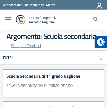
Vai ai contenuti
Vai al menu di navigazione
Vai al footer
Ministero dell'Istruzione e del Merito
Istituto Comprensivo
Giacomo Gaglione
Argomento: Scuola secondaria
Apr
Stampa / Condividi
FILTRI
Scuola Secondaria di 1° grado Gaglione
SCUOLA SECONDARIA DI PRIMO GRADO