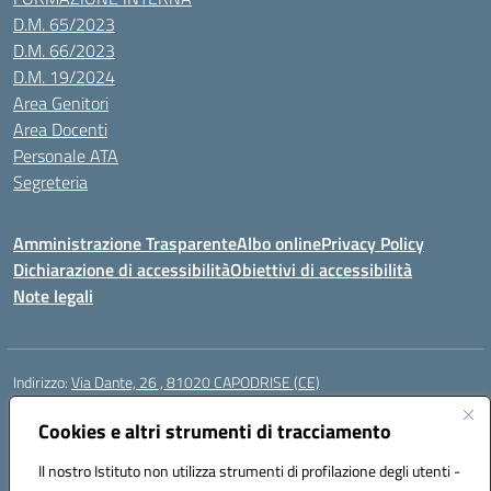
D.M. 65/2023
D.M. 66/2023
D.M. 19/2024
Area Genitori
Area Docenti
Personale ATA
Segreteria
Amministrazione Trasparente
Albo online
Privacy Policy
Dichiarazione di accessibilità
Obiettivi di accessibilità
Note legali
Indirizzo:
Via Dante, 26 , 81020 CAPODRISE (CE)
Centralino:
0823516218
Email:
CEIC83000V@istruzione.it
Posta elettronica certificata (PEC):
Cookies e altri strumenti di tracciamento
CEIC83000V@pec.istruzione.it
Codice fiscale: 80103200616
Il nostro Istituto non utilizza strumenti di profilazione degli utenti -