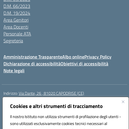
D.M. 66/2023
D.M. 19/2024
Area Genitori
Area Docenti
Personale ATA
Segreteria
Amministrazione Trasparente
Albo online
Privacy Policy
Dichiarazione di accessibilità
Obiettivi di accessibilità
Note legali
Indirizzo:
Via Dante, 26 , 81020 CAPODRISE (CE)
Centralino:
0823516218
Email:
CEIC83000V@istruzione.it
Posta elettronica certificata (PEC):
Cookies e altri strumenti di tracciamento
CEIC83000V@pec.istruzione.it
Codice fiscale: 80103200616
Il nostro Istituto non utilizza strumenti di profilazione degli utenti -
Codice meccanografico:
CEIC83000V
sono utilizzati esclusivamente cookies tecnici necessari al
Codice Indice delle Pubbliche Amministrazioni (IPA): istsc_ceic83000v