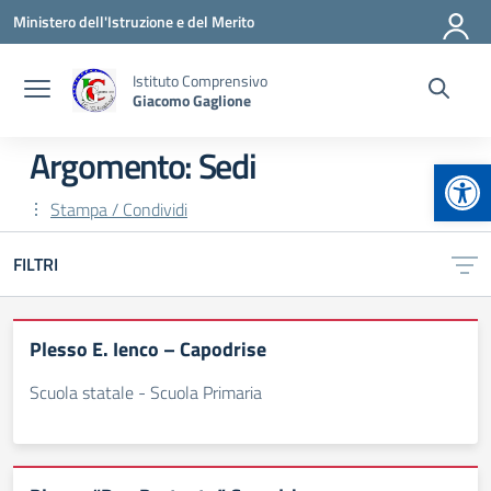
Vai ai contenuti
Vai al menu di navigazione
Vai al footer
Ministero dell'Istruzione e del Merito
Istituto Comprensivo
Giacomo Gaglione
Argomento: Sedi
Apr
Stampa / Condividi
FILTRI
Plesso E. Ienco – Capodrise
Scuola statale - Scuola Primaria