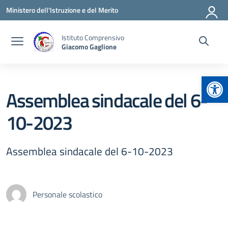
Vai ai contenuti
Vai al menu di navigazione
Vai al footer
Ministero dell'Istruzione e del Merito
Istituto Comprensivo
Giacomo Gaglione
Apr
Assemblea sindacale del 6-
10-2023
Assemblea sindacale del 6-10-2023
Personale scolastico