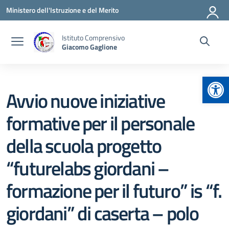
Vai ai contenuti
Vai al menu di navigazione
Vai al footer
Ministero dell'Istruzione e del Merito
Istituto Comprensivo
Giacomo Gaglione
Apr
Avvio nuove iniziative
formative per il personale
della scuola progetto
“futurelabs giordani –
formazione per il futuro” is “f.
giordani” di caserta – polo