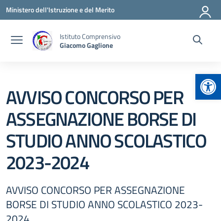
Vai ai contenuti
Vai al menu di navigazione
Vai al footer
Ministero dell'Istruzione e del Merito
Istituto Comprensivo
Giacomo Gaglione
Apr
AVVISO CONCORSO PER
ASSEGNAZIONE BORSE DI
STUDIO ANNO SCOLASTICO
2023-2024
AVVISO CONCORSO PER ASSEGNAZIONE
BORSE DI STUDIO ANNO SCOLASTICO 2023-
2024