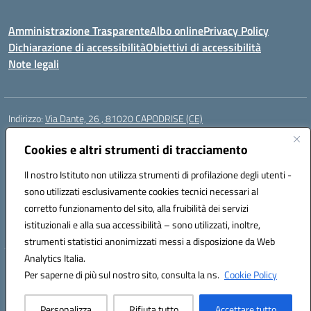
Amministrazione Trasparente
Albo online
Privacy Policy
Dichiarazione di accessibilità
Obiettivi di accessibilità
Note legali
Indirizzo:
Via Dante, 26 , 81020 CAPODRISE (CE)
Centralino:
0823516218
Email:
CEIC83000V@istruzione.it
Posta elettronica certificata (PEC):
Cookies e altri strumenti di tracciamento
CEIC83000V@pec.istruzione.it
Codice fiscale: 80103200616
Il nostro Istituto non utilizza strumenti di profilazione degli utenti -
Codice meccanografico:
CEIC83000V
sono utilizzati esclusivamente cookies tecnici necessari al
Codice Indice delle Pubbliche Amministrazioni (IPA): istsc_ceic83000v
corretto funzionamento del sito, alla fruibilità dei servizi
Codice unico di fatturazione (CUF): UFO76N
istituzionali e alla sua accessibilità – sono utilizzati, inoltre,
strumenti statistici anonimizzati messi a disposizione da Web
Analytics Italia.
Hosting & Powered by 3D Solution S.r.l.
Per saperne di più sul nostro sito, consulta la ns.
Cookie Policy
Concept & Design by Designers Italia
Personalizza
Rifiuta tutto
Accettare tutto