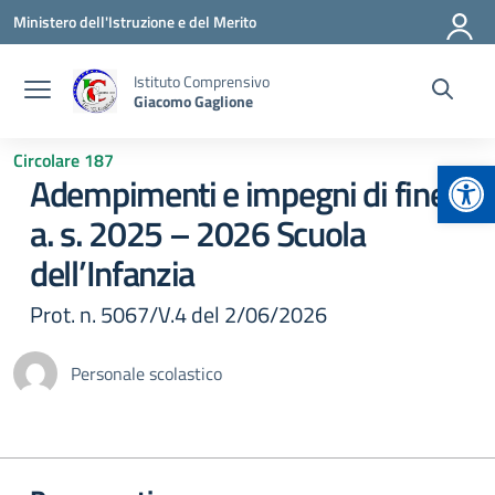
Vai ai contenuti
Vai al menu di navigazione
Vai al footer
Ministero dell'Istruzione e del Merito
Istituto Comprensivo
Giacomo Gaglione
Circolare 187
Apr
Adempimenti e impegni di fine
a. s. 2025 – 2026 Scuola
dell’Infanzia
Prot. n. 5067/V.4 del 2/06/2026
Personale scolastico