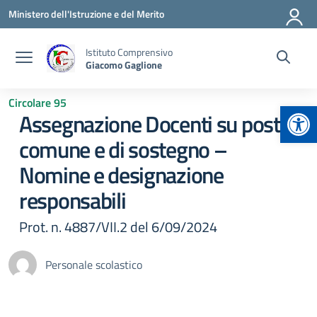
Vai ai contenuti
Vai al menu di navigazione
Vai al footer
Ministero dell'Istruzione e del Merito
Istituto Comprensivo
Giacomo Gaglione
Circolare 95
Apr
Assegnazione Docenti su posto
comune e di sostegno –
Nomine e designazione
responsabili
Prot. n. 4887/VII.2 del 6/09/2024
Personale scolastico