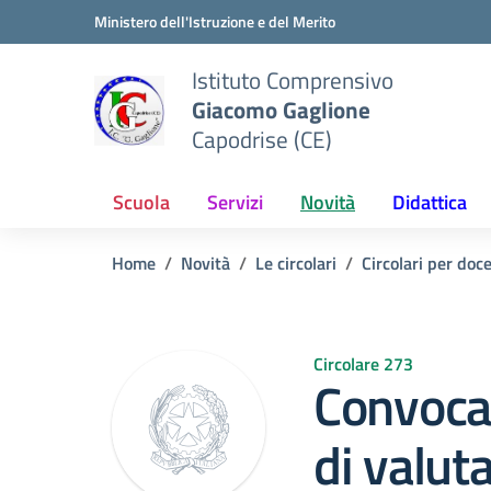
Vai ai contenuti
Vai al menu di navigazione
Vai al footer
Ministero dell'Istruzione e del Merito
Istituto Comprensivo
Giacomo Gaglione
Capodrise (CE)
Scuola
Servizi
Novità
Didattica
Home
Novità
Le circolari
Circolari per doc
Circolare 273
Convoca
di valut