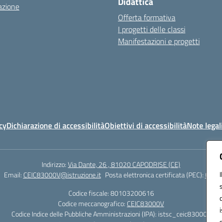
Didattica
azione
Offerta formativa
I progetti delle classi
Manifestazioni e progetti
cy
Dichiarazione di accessibilità
Obiettivi di accessibilità
Note legal
Indirizzo:
Via Dante, 26 , 81020 CAPODRISE (CE)
Email:
CEIC83000V@istruzione.it
Posta elettronica certificata (PEC):
CEIC8
Codice fiscale: 80103200616
Codice meccanografico:
CEIC83000V
Codice Indice delle Pubbliche Amministrazioni (IPA): istsc_ceic83000v