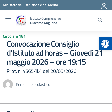
Vai ai contenuti
Vai al menu di navigazione
Vai al footer
Ministero dell'Istruzione e del Merito
Istituto Comprensivo
Giacomo Gaglione
Circolare 181
Apr
Convocazione Consiglio
d’Istituto ad horas – Giovedì 21
maggio 2026 – ore 19:15
Prot. n. 4565/II.4 del 20/05/2026
Personale scolastico