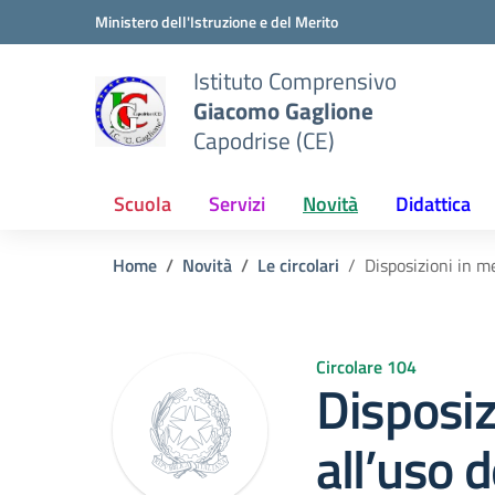
Vai ai contenuti
Vai al menu di navigazione
Vai al footer
Ministero dell'Istruzione e del Merito
Istituto Comprensivo
Giacomo Gaglione
Capodrise (CE)
Scuola
Servizi
Novità
Didattica
Home
Novità
Le circolari
Disposizioni in m
Circolare 104
Disposiz
all’uso 