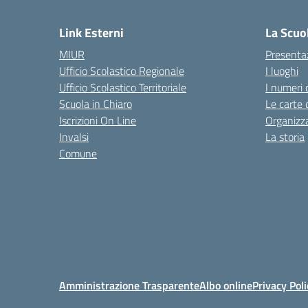
— 
Link Esterni
La Scuo
MIUR
Presenta
Ufficio Scolastico Regionale
I luoghi
Ufficio Scolastico Territoriale
I numeri 
Scuola in Chiaro
Le carte 
Iscrizioni On Line
Organizz
Invalsi
La storia
Comune
Amministrazione Trasparente
Albo online
Privacy Poli