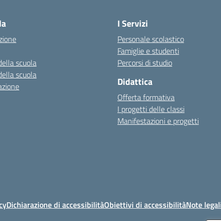
Visita la pagina iniziale della scuola
la
I Servizi
zione
Personale scolastico
Famiglie e studenti
della scuola
Percorsi di studio
della scuola
Didattica
azione
Offerta formativa
I progetti delle classi
Manifestazioni e progetti
cy
Dichiarazione di accessibilità
Obiettivi di accessibilità
Note legal