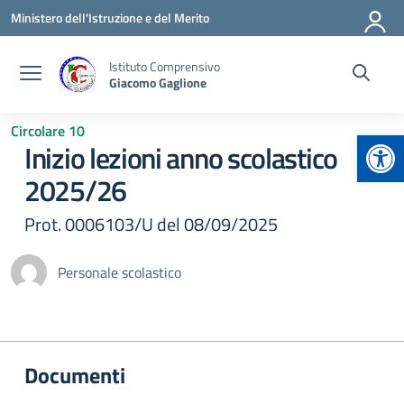
Vai ai contenuti
Vai al menu di navigazione
Vai al footer
Ministero dell'Istruzione e del Merito
Istituto Comprensivo
Giacomo Gaglione
Circolare 10
Apr
Inizio lezioni anno scolastico
2025/26
Prot. 0006103/U del 08/09/2025
Personale scolastico
Documenti