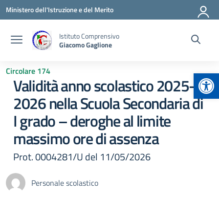
Vai ai contenuti
Vai al menu di navigazione
Vai al footer
Ministero dell'Istruzione e del Merito
Istituto Comprensivo
Giacomo Gaglione
Circolare 174
Apr
Validità anno scolastico 2025-
2026 nella Scuola Secondaria di
I grado – deroghe al limite
massimo ore di assenza
Prot. 0004281/U del 11/05/2026
Personale scolastico