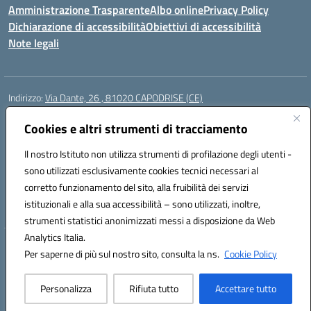
Amministrazione Trasparente
Albo online
Privacy Policy
Dichiarazione di accessibilità
Obiettivi di accessibilità
Note legali
Indirizzo:
Via Dante, 26 , 81020 CAPODRISE (CE)
Centralino:
0823516218
Email:
CEIC83000V@istruzione.it
Posta elettronica certificata (PEC):
Cookies e altri strumenti di tracciamento
CEIC83000V@pec.istruzione.it
Codice fiscale: 80103200616
Il nostro Istituto non utilizza strumenti di profilazione degli utenti -
Codice meccanografico:
CEIC83000V
sono utilizzati esclusivamente cookies tecnici necessari al
Codice Indice delle Pubbliche Amministrazioni (IPA): istsc_ceic83000v
corretto funzionamento del sito, alla fruibilità dei servizi
Codice unico di fatturazione (CUF): UFO76N
istituzionali e alla sua accessibilità – sono utilizzati, inoltre,
strumenti statistici anonimizzati messi a disposizione da Web
Analytics Italia.
Hosting & Powered by 3D Solution S.r.l.
Per saperne di più sul nostro sito, consulta la ns.
Cookie Policy
Concept & Design by Designers Italia
Personalizza
Rifiuta tutto
Accettare tutto