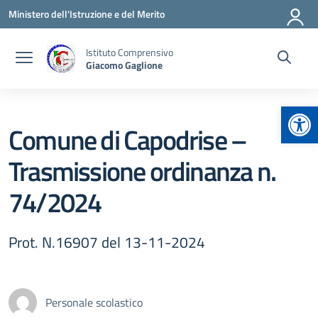
Vai ai contenuti
Vai al menu di navigazione
Vai al footer
Ministero dell'Istruzione e del Merito
Istituto Comprensivo
Giacomo Gaglione
Apr
Comune di Capodrise –
Trasmissione ordinanza n.
74/2024
Prot. N.16907 del 13-11-2024
Personale scolastico