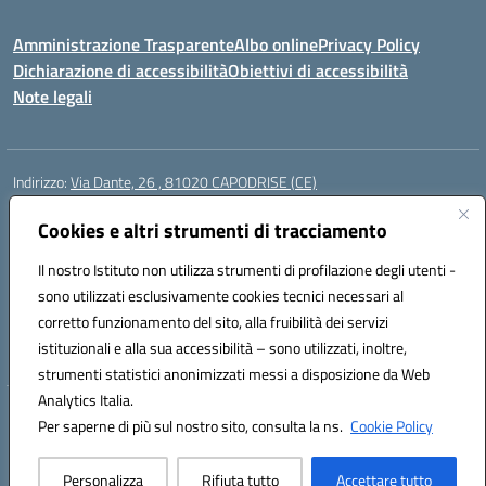
Amministrazione Trasparente
Albo online
Privacy Policy
Dichiarazione di accessibilità
Obiettivi di accessibilità
Note legali
Indirizzo:
Via Dante, 26 , 81020 CAPODRISE (CE)
Centralino:
0823516218
Email:
CEIC83000V@istruzione.it
Posta elettronica certificata (PEC):
Cookies e altri strumenti di tracciamento
CEIC83000V@pec.istruzione.it
Codice fiscale: 80103200616
Il nostro Istituto non utilizza strumenti di profilazione degli utenti -
Codice meccanografico:
CEIC83000V
sono utilizzati esclusivamente cookies tecnici necessari al
Codice Indice delle Pubbliche Amministrazioni (IPA): istsc_ceic83000v
corretto funzionamento del sito, alla fruibilità dei servizi
Codice unico di fatturazione (CUF): UFO76N
istituzionali e alla sua accessibilità – sono utilizzati, inoltre,
strumenti statistici anonimizzati messi a disposizione da Web
Analytics Italia.
Hosting & Powered by 3D Solution S.r.l.
Per saperne di più sul nostro sito, consulta la ns.
Cookie Policy
Concept & Design by Designers Italia
Personalizza
Rifiuta tutto
Accettare tutto