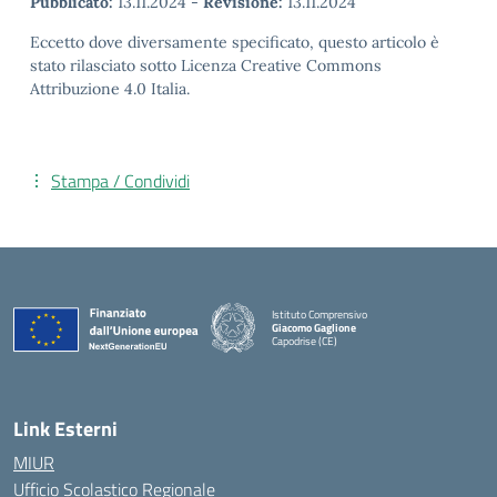
Pubblicato:
13.11.2024
-
Revisione:
13.11.2024
Eccetto dove diversamente specificato, questo articolo è
stato rilasciato sotto Licenza Creative Commons
Attribuzione 4.0 Italia.
Stampa / Condividi
Istituto Comprensivo
Giacomo Gaglione
Capodrise (CE)
— Visita la pagina iniziale della scuola
Link Esterni
MIUR
Ufficio Scolastico Regionale