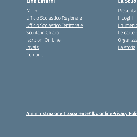
Link Esterni
La Scuo
MIUR
Presenta
Ufficio Scolastico Regionale
I luoghi
Ufficio Scolastico Territoriale
I numeri 
Scuola in Chiaro
Le carte 
Iscrizioni On Line
Organizz
Invalsi
La storia
Comune
Amministrazione Trasparente
Albo online
Privacy Poli