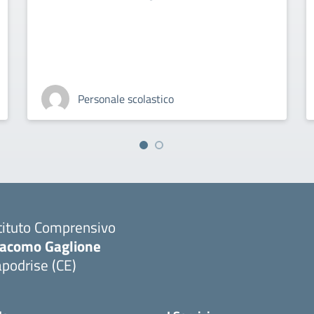
Personale scolastico
tituto Comprensivo
iacomo Gaglione
podrise (CE)
Visita la pagina iniziale della scuola