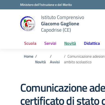
Vai ai contenuti
Vai al menu di navigazione
Vai al footer
Ministero dell'Istruzione e del Merito
Istituto Comprensivo
Giacomo Gaglione
Capodrise (CE)
Scuola
Servizi
Novità
Didattica
Home
Comunicazione adesione p
Novità
Avvisi
ambito scolastico
Comunicazione adesi
certificato di stato 