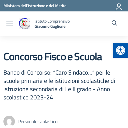
Vai ai contenuti
Vai al menu di navigazione
Vai al footer
Ministero dell'Istruzione e del Merito
Istituto Comprensivo
Giacomo Gaglione
Apr
Concorso Fisco e Scuola
Bando di Concorso: “Caro Sindaco…” per le
scuole primarie e le istituzioni scolastiche di
istruzione secondaria di I e II grado - Anno
scolastico 2023-24
Personale scolastico