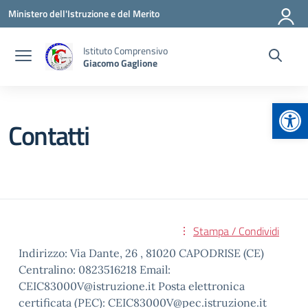
Vai ai contenuti
Vai al menu di navigazione
Vai al footer
Ministero dell'Istruzione e del Merito
Istituto Comprensivo
Giacomo Gaglione
Apr
Contatti
Stampa / Condividi
Indirizzo: Via Dante, 26 , 81020 CAPODRISE (CE)
Centralino: 0823516218 Email:
CEIC83000V@istruzione.it Posta elettronica
certificata (PEC): CEIC83000V@pec.istruzione.it