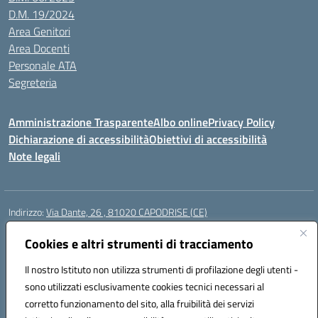
D.M. 19/2024
Area Genitori
Area Docenti
Personale ATA
Segreteria
Amministrazione Trasparente
Albo online
Privacy Policy
Dichiarazione di accessibilità
Obiettivi di accessibilità
Note legali
Indirizzo:
Via Dante, 26 , 81020 CAPODRISE (CE)
Centralino:
0823516218
Email:
CEIC83000V@istruzione.it
Posta elettronica certificata (PEC):
Cookies e altri strumenti di tracciamento
CEIC83000V@pec.istruzione.it
Codice fiscale: 80103200616
Il nostro Istituto non utilizza strumenti di profilazione degli utenti -
Codice meccanografico:
CEIC83000V
sono utilizzati esclusivamente cookies tecnici necessari al
Codice Indice delle Pubbliche Amministrazioni (IPA): istsc_ceic83000v
corretto funzionamento del sito, alla fruibilità dei servizi
Codice unico di fatturazione (CUF): UFO76N