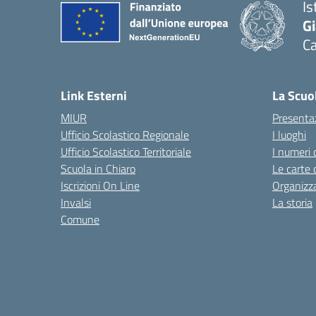
Is
G
Ca
— 
Link Esterni
La Scuo
MIUR
Presenta
Ufficio Scolastico Regionale
I luoghi
Ufficio Scolastico Territoriale
I numeri 
Scuola in Chiaro
Le carte 
Iscrizioni On Line
Organizz
Invalsi
La storia
Comune