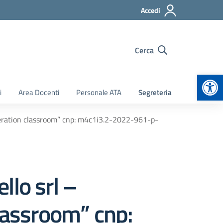
Accedi
Cerca
Apr
i
Area Docenti
Personale ATA
Segreteria
generation classroom” cnp: m4c1i3.2-2022-961-p-
llo srl –
classroom” cnp: