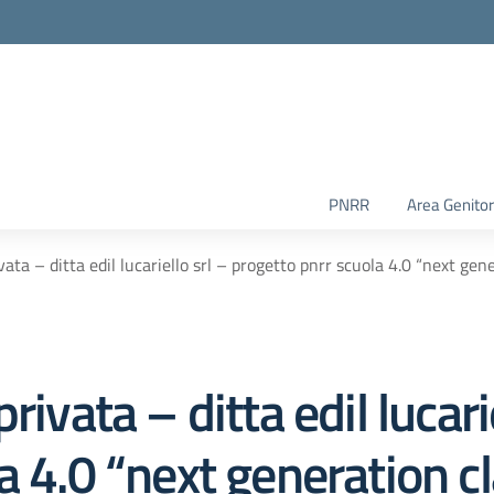
PNRR
Area Genitor
vata – ditta edil lucariello srl – progetto pnrr scuola 4.0 “next 
ivata – ditta edil lucarie
a 4.0 “next generation 