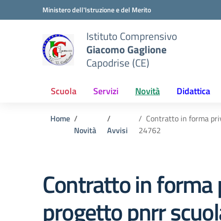
Vai ai contenuti
Vai al menu di navigazione
Vai al footer
Ministero dell'Istruzione e del Merito
Istituto Comprensivo
Giacomo Gaglione
Capodrise (CE)
Scuola
Servizi
Novità
Didattica
Home
Contratto in forma pri
Novità
Avvisi
24762
Contratto in forma pr
progetto pnrr scuol