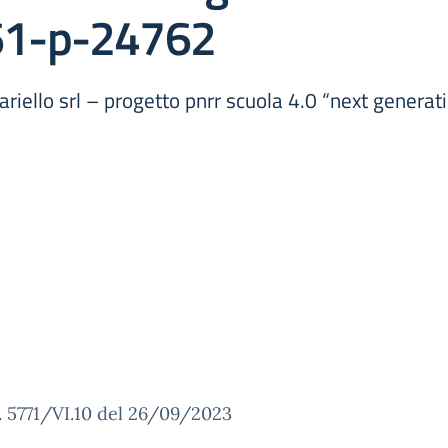
61-p-24762
ucariello srl – progetto pnrr scuola 4.0 “next gener
. 5771/VI.10 del 26/09/2023