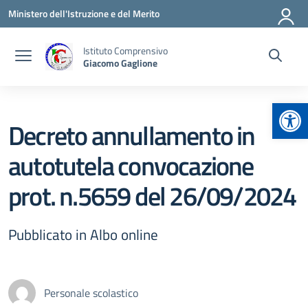
Vai ai contenuti
Vai al menu di navigazione
Vai al footer
Ministero dell'Istruzione e del Merito
Istituto Comprensivo
Giacomo Gaglione
Apr
Decreto annullamento in
autotutela convocazione
prot. n.5659 del 26/09/2024
Pubblicato in Albo online
Personale scolastico