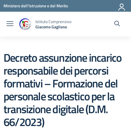
Vai ai contenuti
Vai al menu di navigazione
Vai al footer
Ministero dell'Istruzione e del Merito
Istituto Comprensivo
Giacomo Gaglione
Decreto assunzione incarico
responsabile dei percorsi
formativi – Formazione del
personale scolastico per la
transizione digitale (D.M.
66/2023)