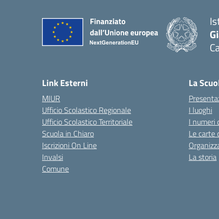
Is
G
Ca
— 
Link Esterni
La Scuo
MIUR
Presenta
Ufficio Scolastico Regionale
I luoghi
Ufficio Scolastico Territoriale
I numeri 
Scuola in Chiaro
Le carte 
Iscrizioni On Line
Organizz
Invalsi
La storia
Comune