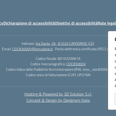
cy
Dichiarazione di accessibilità
Obiettivi di accessibilità
Note legal
Indirizzo:
Via Dante, 26 , 81020 CAPODRISE (CE)
Email:
CEIC83000V@istruzione.it
Posta elettronica certificata (PEC):
CEIC8
Codice fiscale: 80103200616
Codice meccanografico:
CEIC83000V
Codice Indice delle Pubbliche Amministrazioni (IPA): istsc_ceic83000v
Codice unico di fatturazione (CUF): UFO76N
Hosting & Powered by 3D Solution S.r.l.
Concept & Design by Designers Italia