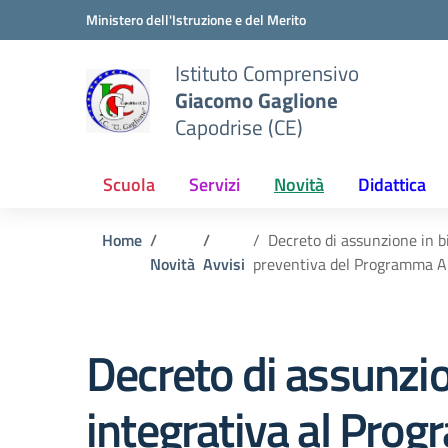
Vai ai contenuti
Vai al menu di navigazione
Vai al footer
Ministero dell'Istruzione e del Merito
Istituto Comprensivo
Giacomo Gaglione
Capodrise (CE)
Scuola
Servizi
Novità
Didattica
Home
Decreto di assunzione in
Novità
Avvisi
preventiva del Programma A
Decreto di assunzi
integrativa al Pro