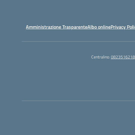
Amministrazione Trasparente
Albo online
Privacy Poli
Centralino:
0823516218