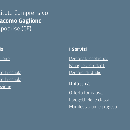
tituto Comprensivo
iacomo Gaglione
podrise (CE)
Visita la pagina iniziale della scuola
la
I Servizi
zione
Personale scolastico
Famiglie e studenti
della scuola
Percorsi di studio
della scuola
Didattica
azione
Offerta formativa
I progetti delle classi
Manifestazioni e progetti