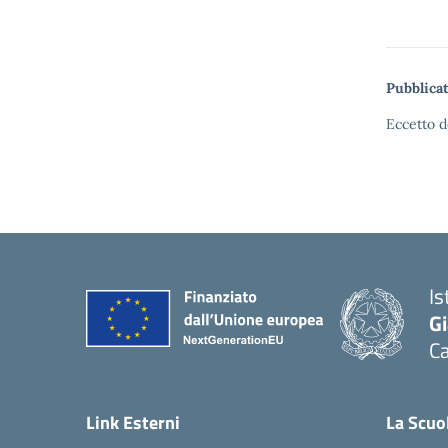
Pubblicat
Eccetto d
Is
G
Ca
— 
Link Esterni
La Scuo