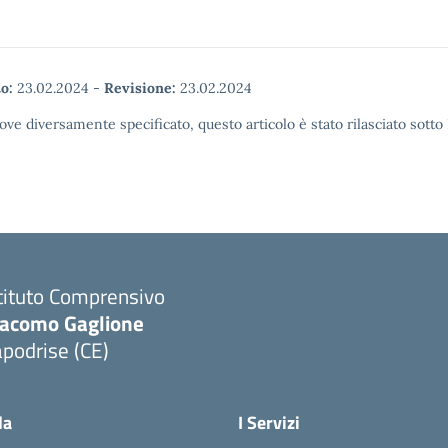
o:
23.02.2024
-
Revisione:
23.02.2024
ove diversamente specificato, questo articolo è stato rilasciato sott
tituto Comprensivo
iacomo Gaglione
podrise (CE)
Visita la pagina iniziale della scuola
la
I Servizi