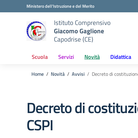
Vai ai contenuti
Vai al menu di navigazione
Vai al footer
Ministero dell'Istruzione e del Merito
Istituto Comprensivo
Giacomo Gaglione
Capodrise (CE)
Scuola
Servizi
Novità
Didattica
Home
Novità
Avvisi
Decreto di costituzio
Decreto di costituz
CSPI