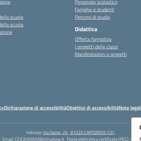
zione
Personale scolastico
Famiglie e studenti
della scuola
Percorsi di studio
della scuola
Didattica
azione
Offerta formativa
I progetti delle classi
Manifestazioni e progetti
cy
Dichiarazione di accessibilità
Obiettivi di accessibilità
Note legal
Indirizzo:
Via Dante, 26 , 81020 CAPODRISE (CE)
Email:
CEIC83000V@istruzione.it
Posta elettronica certificata (PEC):
CEIC8