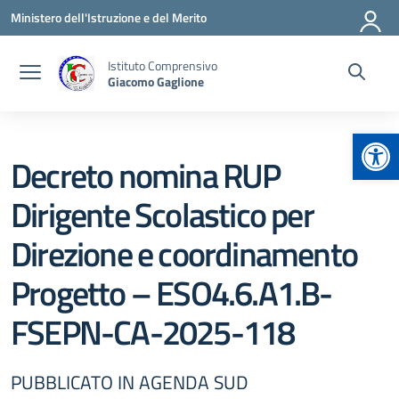
Vai ai contenuti
Vai al menu di navigazione
Vai al footer
Ministero dell'Istruzione e del Merito
Istituto Comprensivo
Giacomo Gaglione
Apr
Decreto nomina RUP
Dirigente Scolastico per
Direzione e coordinamento
Progetto – ESO4.6.A1.B-
FSEPN-CA-2025-118
PUBBLICATO IN AGENDA SUD