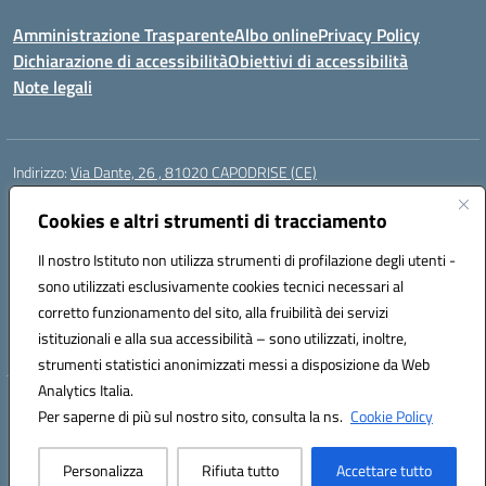
Amministrazione Trasparente
Albo online
Privacy Policy
Dichiarazione di accessibilità
Obiettivi di accessibilità
Note legali
Indirizzo:
Via Dante, 26 , 81020 CAPODRISE (CE)
Centralino:
0823516218
Email:
CEIC83000V@istruzione.it
Posta elettronica certificata (PEC):
Cookies e altri strumenti di tracciamento
CEIC83000V@pec.istruzione.it
Codice fiscale: 80103200616
Il nostro Istituto non utilizza strumenti di profilazione degli utenti -
Codice meccanografico:
CEIC83000V
sono utilizzati esclusivamente cookies tecnici necessari al
Codice Indice delle Pubbliche Amministrazioni (IPA): istsc_ceic83000v
corretto funzionamento del sito, alla fruibilità dei servizi
Codice unico di fatturazione (CUF): UFO76N
istituzionali e alla sua accessibilità – sono utilizzati, inoltre,
strumenti statistici anonimizzati messi a disposizione da Web
Analytics Italia.
Hosting & Powered by 3D Solution S.r.l.
Per saperne di più sul nostro sito, consulta la ns.
Cookie Policy
Concept & Design by Designers Italia
Personalizza
Rifiuta tutto
Accettare tutto