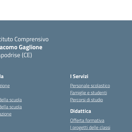
tituto Comprensivo
iacomo Gaglione
podrise (CE)
Visita la pagina iniziale della scuola
la
I Servizi
zione
Personale scolastico
Famiglie e studenti
della scuola
Percorsi di studio
della scuola
Didattica
azione
Offerta formativa
I progetti delle classi