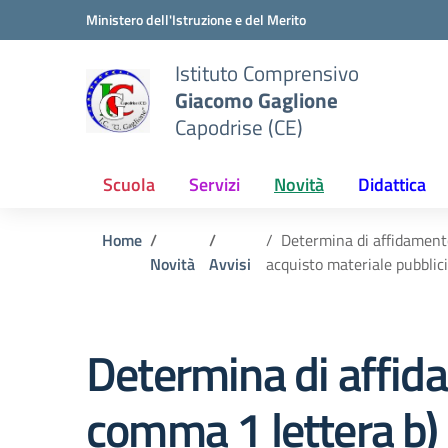
Vai ai contenuti
Vai al menu di navigazione
Vai al footer
Ministero dell'Istruzione e del Merito
Istituto Comprensivo
Giacomo Gaglione
Capodrise (CE)
Scuola
Servizi
Novità
Didattica
Home
Determina di affidamento
Novità
Avvisi
acquisto materiale pubblici
Determina di affidam
comma 1 lettera b)