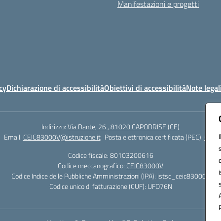
Manifestazioni e progetti
cy
Dichiarazione di accessibilità
Obiettivi di accessibilità
Note legal
Indirizzo:
Via Dante, 26 , 81020 CAPODRISE (CE)
Email:
CEIC83000V@istruzione.it
Posta elettronica certificata (PEC):
CEIC8
Codice fiscale: 80103200616
Codice meccanografico:
CEIC83000V
Codice Indice delle Pubbliche Amministrazioni (IPA): istsc_ceic83000v
Codice unico di fatturazione (CUF): UFO76N