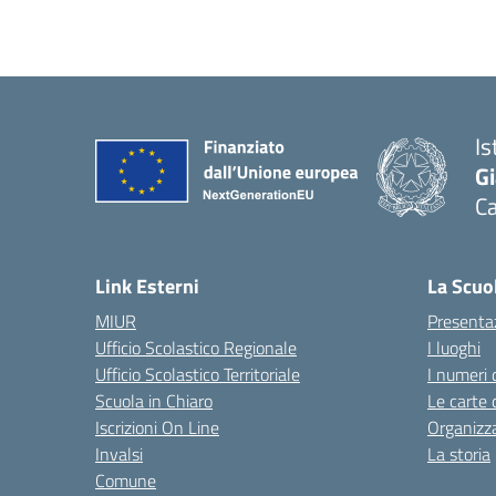
Is
G
Ca
— 
Link Esterni
La Scuo
MIUR
Presenta
Ufficio Scolastico Regionale
I luoghi
Ufficio Scolastico Territoriale
I numeri 
Scuola in Chiaro
Le carte 
Iscrizioni On Line
Organizz
Invalsi
La storia
Comune