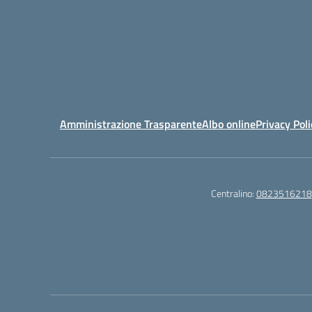
Amministrazione Trasparente
Albo online
Privacy Poli
Centralino:
0823516218