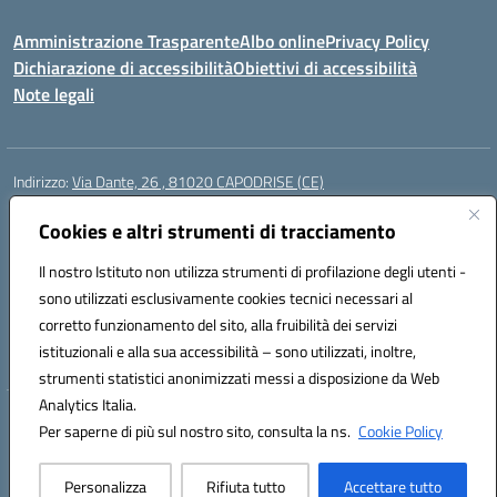
Amministrazione Trasparente
Albo online
Privacy Policy
Dichiarazione di accessibilità
Obiettivi di accessibilità
Note legali
Indirizzo:
Via Dante, 26 , 81020 CAPODRISE (CE)
Centralino:
0823516218
Email:
CEIC83000V@istruzione.it
Posta elettronica certificata (PEC):
Cookies e altri strumenti di tracciamento
CEIC83000V@pec.istruzione.it
Codice fiscale: 80103200616
Il nostro Istituto non utilizza strumenti di profilazione degli utenti -
Codice meccanografico:
CEIC83000V
sono utilizzati esclusivamente cookies tecnici necessari al
Codice Indice delle Pubbliche Amministrazioni (IPA): istsc_ceic83000v
corretto funzionamento del sito, alla fruibilità dei servizi
Codice unico di fatturazione (CUF): UFO76N
istituzionali e alla sua accessibilità – sono utilizzati, inoltre,
strumenti statistici anonimizzati messi a disposizione da Web
Analytics Italia.
Hosting & Powered by 3D Solution S.r.l.
Per saperne di più sul nostro sito, consulta la ns.
Cookie Policy
Concept & Design by Designers Italia
Personalizza
Rifiuta tutto
Accettare tutto