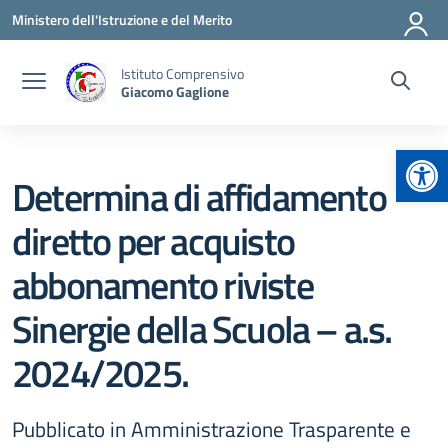
Vai ai contenuti
Vai al menu di navigazione
Vai al footer
Ministero dell'Istruzione e del Merito
Istituto Comprensivo
Giacomo Gaglione
Apr
Determina di affidamento
diretto per acquisto
abbonamento riviste
Sinergie della Scuola – a.s.
2024/2025.
Pubblicato in Amministrazione Trasparente e