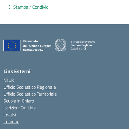
Stampa / Condividi
Istituto Comprensivo
Giacomo Gaglione
Capodrise (CE)
— Visita la pagina iniziale della scuola
Link Esterni
MIUR
Ufficio Scolastico Regionale
Ufficio Scolastico Territoriale
Scuola in Chiaro
Iscrizioni On Line
Invalsi
Comune