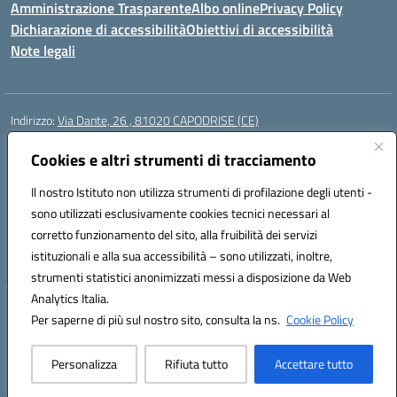
Amministrazione Trasparente
Albo online
Privacy Policy
Dichiarazione di accessibilità
Obiettivi di accessibilità
Note legali
Indirizzo:
Via Dante, 26 , 81020 CAPODRISE (CE)
Centralino:
0823516218
Email:
CEIC83000V@istruzione.it
Posta elettronica certificata (PEC):
Cookies e altri strumenti di tracciamento
CEIC83000V@pec.istruzione.it
Codice fiscale: 80103200616
Il nostro Istituto non utilizza strumenti di profilazione degli utenti -
Codice meccanografico:
CEIC83000V
sono utilizzati esclusivamente cookies tecnici necessari al
Codice Indice delle Pubbliche Amministrazioni (IPA): istsc_ceic83000v
corretto funzionamento del sito, alla fruibilità dei servizi
Codice unico di fatturazione (CUF): UFO76N
istituzionali e alla sua accessibilità – sono utilizzati, inoltre,
strumenti statistici anonimizzati messi a disposizione da Web
Analytics Italia.
Hosting & Powered by 3D Solution S.r.l.
Per saperne di più sul nostro sito, consulta la ns.
Cookie Policy
Concept & Design by Designers Italia
Personalizza
Rifiuta tutto
Accettare tutto