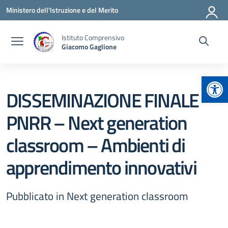
Vai ai contenuti
Vai al menu di navigazione
Vai al footer
Ministero dell'Istruzione e del Merito
Istituto Comprensivo
Giacomo Gaglione
Apr
DISSEMINAZIONE FINALE
PNRR – Next generation
classroom – Ambienti di
apprendimento innovativi
Pubblicato in Next generation classroom