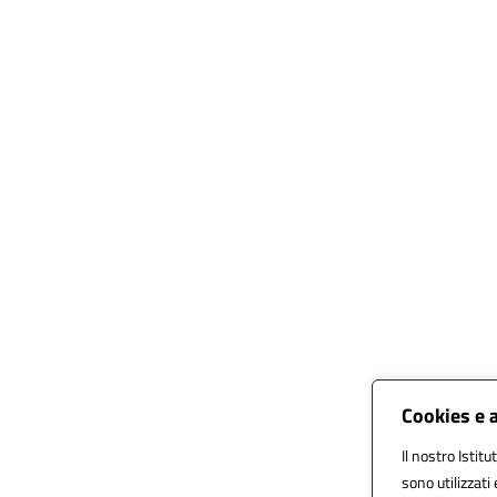
Cookies e 
Il nostro Istitu
sono utilizzati