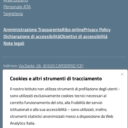
Personale ATA
Segreteria
Amministrazione Trasparente
Albo online
Privacy Policy
Dichiarazione di accessibilità
Obiettivi di accessibilità
Note legali
Indirizzo:
Via Dante, 26 , 81020 CAPODRISE (CE)
Centralino:
0823516218
Email:
CEIC83000V@istruzione.it
Posta elettronica certificata (PEC):
Cookies e altri strumenti di tracciamento
CEIC83000V@pec.istruzione.it
Codice fiscale: 80103200616
Il nostro Istituto non utilizza strumenti di profilazione degli utenti -
Codice meccanografico:
CEIC83000V
sono utilizzati esclusivamente cookies tecnici necessari al
Codice Indice delle Pubbliche Amministrazioni (IPA): istsc_ceic83000v
corretto funzionamento del sito, alla fruibilità dei servizi
Codice unico di fatturazione (CUF): UFO76N
istituzionali e alla sua accessibilità – sono utilizzati, inoltre,
strumenti statistici anonimizzati messi a disposizione da Web
Analytics Italia.
Hosting & Powered by 3D Solution S.r.l.