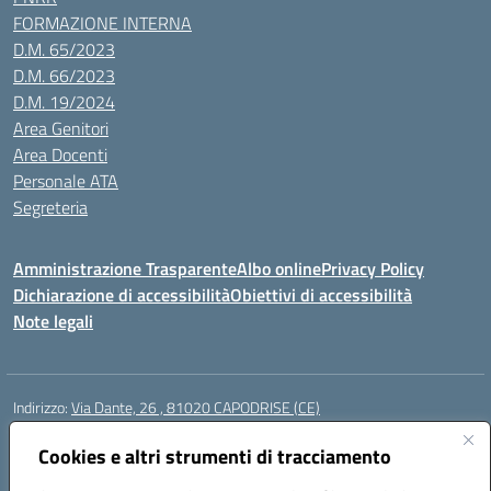
FORMAZIONE INTERNA
D.M. 65/2023
D.M. 66/2023
D.M. 19/2024
Area Genitori
Area Docenti
Personale ATA
Segreteria
Amministrazione Trasparente
Albo online
Privacy Policy
Dichiarazione di accessibilità
Obiettivi di accessibilità
Note legali
Indirizzo:
Via Dante, 26 , 81020 CAPODRISE (CE)
Centralino:
0823516218
Email:
CEIC83000V@istruzione.it
Posta elettronica certificata (PEC):
Cookies e altri strumenti di tracciamento
CEIC83000V@pec.istruzione.it